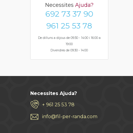
Necessites
Ajuda?
692 73 37 90
961 25 53 78
De dilluns a dijous de 09:30 - 14:00 i 16:00 a
19:00
Divendres de 09:30 - 14:00
Necessites Ajuda?
+ 961 25 53 78
info@fil-per-randa.com