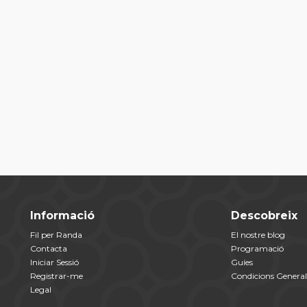
Informació
Descobreix
Fil per Randa
El nostre blog
Contacta
Programació
Iniciar Sessió
Guíes
Registrar-me
Condicions General
Legal