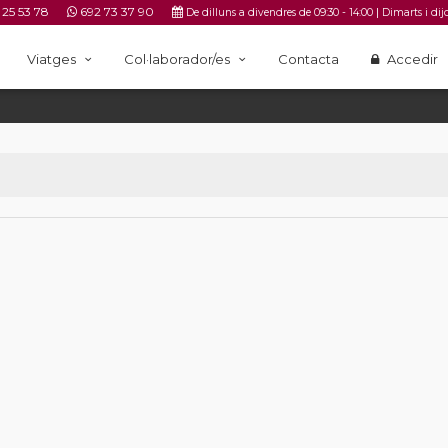
 25 53 78
692 73 37 90
|
De dilluns a divendres de 09:30 - 14:00
Dimarts i dij
Viatges
Col·laborador/es
Contacta
Accedir