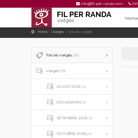
info@fil-per-randa.com
961
961 25 53 78
Home
Home
Viatges
Tots els viatges
Tots els viatges
(29)
Viatges
(29)
AGOST 2026
(4)
EXCURSIONS
(2)
SETEMBRE 2026
(2)
OCTUBRE 2026
(4)