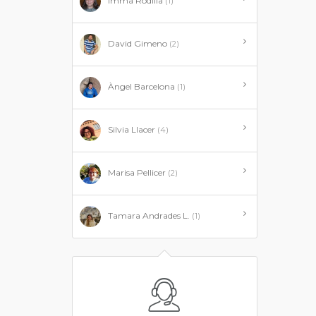
Imma Rodilla
(1)
David Gimeno
(2)
Àngel Barcelona
(1)
Silvia Llacer
(4)
Marisa Pellicer
(2)
Tamara Andrades L.
(1)