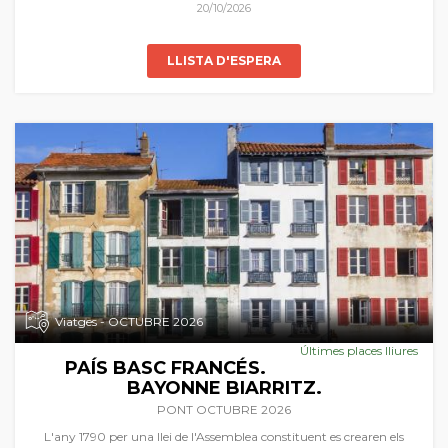
Acompanya'ns a gaudir dels paisatges autumnals d'aquest racó del
20/10/2026
món en l'Orient més llunyà.
LLISTA D'ESPERA
Viatges - OCTUBRE 2026
Últimes places lliures
PAÍS BASC FRANCÉS.
BAYONNE BIARRITZ.
PONT OCTUBRE 2026
L'any 1790 per una llei de l'Assemblea constituent es crearen els