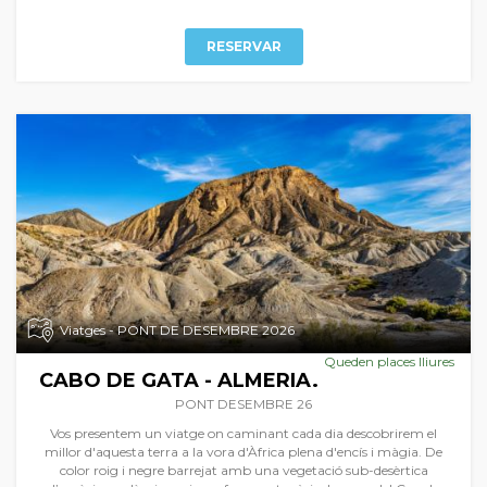
RESERVAR
Viatges - PONT DE DESEMBRE 2026
Queden places lliures
CABO DE GATA - ALMERIA.
PONT DESEMBRE 26
Vos presentem un viatge on caminant cada dia descobrirem el
millor d'aquesta terra a la vora d'Àfrica plena d'encís i màgia. De
color roig i negre barrejat amb una vegetació sub-desèrtica