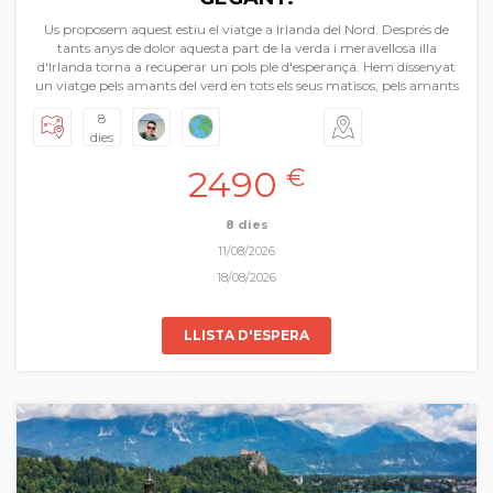
Us proposem aquest estiu el viatge a Irlanda del Nord. Després de
tants anys de dolor aquesta part de la verda i meravellosa illa
d'Irlanda torna a recuperar un pols ple d'esperança. Hem dissenyat
un viatge pels amants del verd en tots els seus matisos, pels amants
dels paisatges d'una melancòlica bellesa, a la vora de majestuosos
8
penya-segats, de boscos de pel·lícula, o imatges d'una celebèrrima
dies
sèrie. Un viatge que ens portarà a descobrir l'escena sempre nova de
Belfast, dels murs quasi medievals de Derry, de monestirs amb el
2490
€
cristianisme més intens i primitiu, de castells i llacs. No ens hem
oblidat dels pubs perduts en poblets costaners on les cerveses són les
reines indiscutibles mentre s'arregla el món. Tindrem també un tast
8 dies
intens de la capital d'Irlanda: Dublín. Irlanda del Nord és una fàbrica
11/08/2026
de records.
18/08/2026
LLISTA D'ESPERA