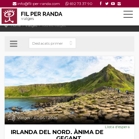
info@fil-per-randa.com
692 73 37 90
Home
Viatges
Tots els viatges
Viatges - AGOST 2026
Llista d'espera
IRLANDA DEL NORD. ÀNIMA DE
GEGANT.