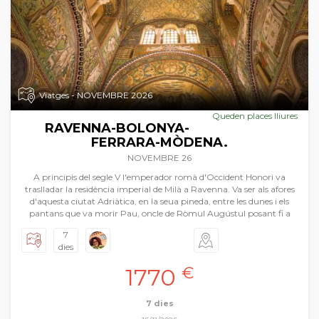
Viatges - NOVEMBRE 2026
Queden places lliures
RAVENNA-BOLONYA-
FERRARA-MÒDENA.
NOVEMBRE 26
A principis del segle V l'emperador romà d'Occident Honori va
traslladar la residència imperial de Milà a Ravenna. Va ser als afores
d'aquesta ciutat Adriàtica, en la seua pineda, entre les dunes i els
pantans que va morir Pau, oncle de Ròmul Augústul posant fi a
l'Imperi Romà d'Occident. És en Ravenna que comencem el viatge
7
a l'Emília i a la Romanya, regions italianes amb una quantitat de
dies
tresors artístics enlluernant. Ravenna i els seus mosaics, Bolonya
amb la universitat més antiga d'Europa i un centre històric ple de
1770
€
torres de maó i arcades elegants revelant una ànima medieval
encara intacta. Però també presumeix de ser la ciutat dels Carracci i
una pròspera escola de pintura renaixentista i per últim Ferrara, la
7 dies
ciutat i cort d'Isabel d'Este, esplèndida difusora del nou art que