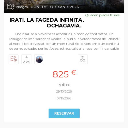
Viatges - PONT DE TOTS SANTS 2026
Queden places lliures
IRATI. LA FAGEDA INFINITA.
OCHAGAVÍA.
Endinsar-se a Navarra és accedir a un món de contrastos. De
l’eixugor de les “Bardenas Reales” al sud a la verdor fresca del Pirineu
al nord, i tot travessat per un món rural ric i divers amb un continu
de serres solcades per les
foces
, estrets talls a la roca per l’incansable
pas de l’aigua, plens d’una exuberant vegetació. I com a culminació
4
la magnífica fageda d’Irati, una infinita extensió de selva, de colors
dies
canviants al ritme de les estacions, un calidoscopi únic a Europa. A
més, per completar el viatge hem afegit les visites explicades
825
€
d'algunes de les poblacions navarreses, sempre amb una riquesa
patrimonial indubtable, a les que ens aproximem en el nostre
periple autumnal.
4 dies
29/10/2026
01/11/2026
RESERVAR