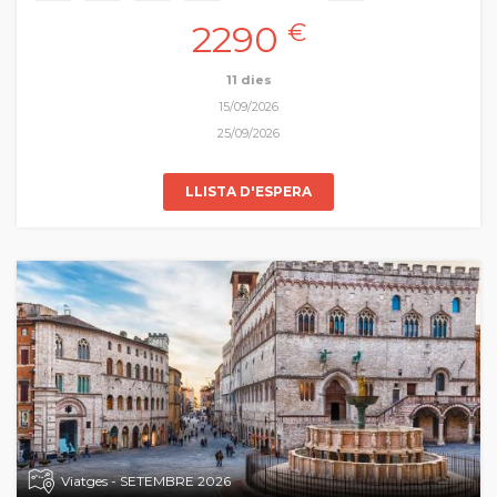
de transmissió del coneixement, de difusió d’idees i experiències
2290
€
culturals entre Occident i Orient és el que hui proposem com a
gran viatge de Pasqua. Volem recuperar la memòria viva d’aquelles
ciutats i pobles que han forjat aquesta línia única amb els seus
11 dies
imponents monuments arquitectònics… Samarcanda, Bukhara,
15/09/2026
Khiva, vivint
in situ
la fascinant història de la Ruta de la Seda.
25/09/2026
LLISTA D'ESPERA
Viatges - SETEMBRE 2026