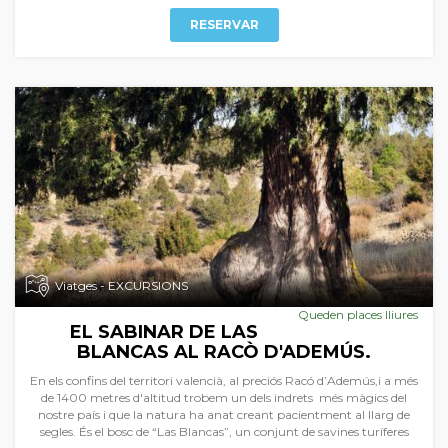
RESERVAR
Viatges - EXCURSIONS
Queden places lliures
EL SABINAR DE LAS
BLANCAS AL RACÒ D'ADEMÚS.
En els confins del territori valencià, al preciós Racó d’Ademús,i a més
de 1400 metres d'altitud trobem un dels indrets més màgics del
nostre país i que la natura ha anat creant pacientment al llarg de
segles. És el bosc de “Las Blancas”, un conjunt de savines turíferes