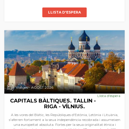
LLISTA D'ESPERA
Viatges - AGOST 2026
Llista d'espera
CAPITALS BÀLTIQUES. TALLIN -
RIGA - VÍLNIUS.
A les vores del Bàltic, les Repúbliques d'Estònia, Letònia i Lituània,
s'aferren fortament a la seua independència recobrada i assumeixen
una europeïtat absoluta. Fortes per la seua originalitat ètnica i