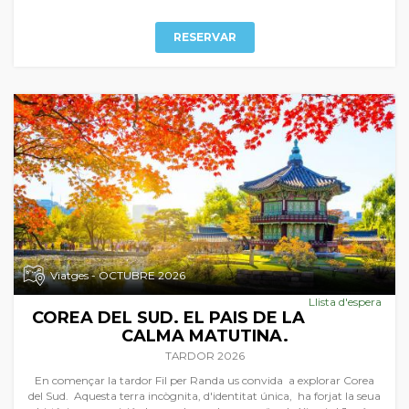
només a FIL PER RANDA.
RESERVAR
Viatges - OCTUBRE 2026
Llista d'espera
COREA DEL SUD. EL PAIS DE LA
CALMA MATUTINA.
TARDOR 2026
En començar la tardor Fil per Randa us convida a explorar Corea
del Sud. Aquesta terra incògnita, d'identitat única, ha forjat la seua