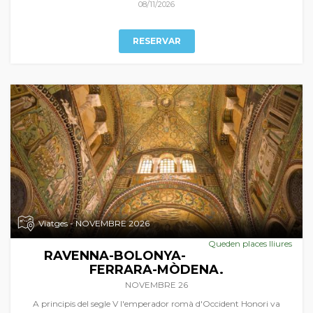
de França i de la seua esplèndida gastronomia al país de les tòfones i
08/11/2026
del foie-gras.
RESERVAR
Viatges - NOVEMBRE 2026
Queden places lliures
RAVENNA-BOLONYA-
FERRARA-MÒDENA.
NOVEMBRE 26
A principis del segle V l'emperador romà d'Occident Honori va