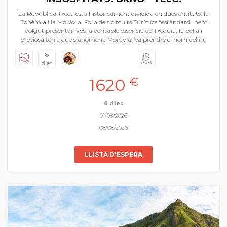
La República Txeca està històricament dividida en dues entitats, la
Bohèmia i la Moràvia. Fora dels circuits Turístics “estàndard” hem
volgut presentar-vos la veritable essència de Txèquia, la bella i
preciosa terra que s'anomena Moràvia. Va prendre el nom del riu
Morava que travessa el nord-oest de la regió. Visitarem la seua
8
capital Brno, ciutats i viles precioses com Telč, Kroměříž, Olomouc
dies
etc.. Castells, ciutats medievals i barroques, pobles com de postal i
tot en un ambient relaxat i tranquil. També podrem degustar
1620
€
algunes de les millors cerveses que ens regala la regió i una
gastronomia rotunda plena de notes centreeuropees. És un viatge
a part sencera.
8 dies
01/08/2026
08/08/2026
LLISTA D'ESPERA