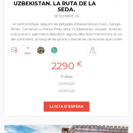
UZBEKISTAN. LA RUTA DE LA
SEDA.
SETEMBRE 26
Al centre d'Àsia, seguint les petjades d'Alexandre el Gran, Gengis
Khan, Tamerlan o Marco Polo, està l’Uzbekistan. Aquest itinerari
cultural ens permetrà descobrir alguns dels llocs més bonics al cor
del continent, al llarg de les grans rutes de les caravanes que unien
Europa, la Índia i la Xina. El camí que al llarg de segles utilitzaven de
11
canal amb propòsits militars i polítics, el que feien servir per al
dies
comerç de tota mena de productes, el principal mitjà d’informació,
de transmissió del coneixement, de difusió d’idees i experiències
2290
€
culturals entre Occident i Orient és el que hui proposem com a
gran viatge de Pasqua. Volem recuperar la memòria viva d’aquelles
ciutats i pobles que han forjat aquesta línia única amb els seus
11 dies
imponents monuments arquitectònics… Samarcanda, Bukhara,
15/09/2026
Khiva, vivint
in situ
la fascinant història de la Ruta de la Seda.
25/09/2026
LLISTA D'ESPERA