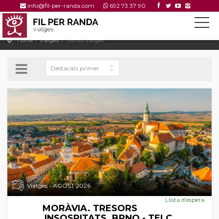
info@fil-per-randa.com
692 73 37 90
Home
Viatges
Tots els viatges
Viatges - AGOST 2026
Llista d'espera
MORÀVIA. TRESORS
INSOSPITATS. BRNO - TELC.