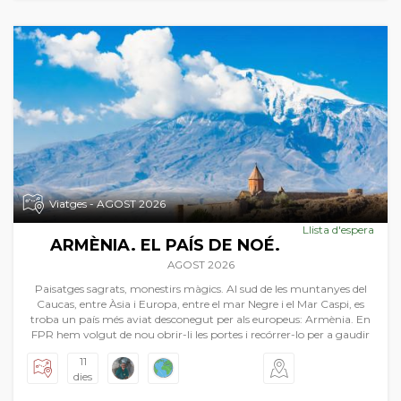
Viatges - AGOST 2026
Llista d'espera
ARMÈNIA. EL PAÍS DE NOÉ.
AGOST 2026
Paisatges sagrats, monestirs màgics. Al sud de les muntanyes del
Caucas, entre Àsia i Europa, entre el mar Negre i el Mar Caspi, es
troba un país més aviat desconegut per als europeus: Armènia. En
FPR hem volgut de nou obrir-li les portes i recórrer-lo per a gaudir
de la seua història més que mil·lenària. El país conta amb paisatges
11
magnífics, que van des de les estepes centre asiàtiques d'una soledat
dies
immensa, a les muntanyes caucàsiques d'una majestuositat
inimaginable. I tot açò amb el dibuix d'esglésies i monestirs d’una