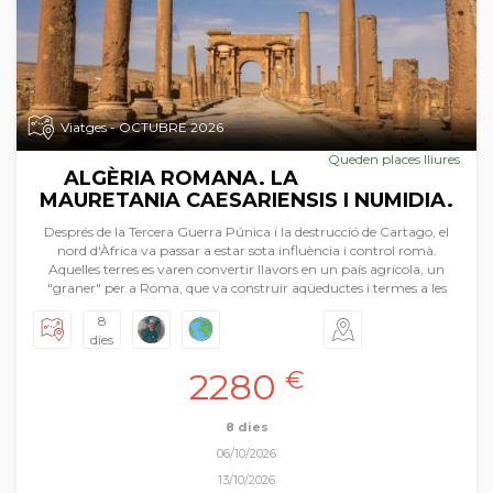
Viatges - OCTUBRE 2026
Queden places lliures
ALGÈRIA ROMANA. LA
MAURETANIA CAESARIENSIS I NUMIDIA.
Després de la Tercera Guerra Púnica i la destrucció de Cartago, el
nord d'Àfrica va passar a estar sota influència i control romà.
Aquelles terres es varen convertir llavors en un país agrícola, un
"graner" per a Roma, que va construir aqüeductes i termes a les
portes del desert. Pròsperes, les províncies romanes - la Mauretania
8
Caesariensis i la Numidia- es cobriren d'edificis prestigiosos les restes
dies
dels quals avui dia fan les delícies dels aficionats a la història i
l'arqueologia. En aquesta Pasqua Fil per randa vos presenta una
2280
€
gran novetat, el viatge a Algèria, concretament al nord d’aquest
gran país. Tindrem durant aquests dies visites inoblidables seguint
l’estela de les ciutats romanes i les seues restes monumentals a més
8 dies
de descobrir la capital del país: Alger. Timgad, Hipona, la tomba de
06/10/2026
Massinissa, Galama, Djemila, etc. Un univers ple de meravelles que
esperen ser conegudes i viscudes. Tota una expedició nord-africana
13/10/2026