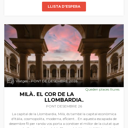
LLISTA D'ESPERA
Viatges - PONT DE DESEMBRE 2026
Queden places lliures
MILÀ. EL COR DE LA
LLOMBARDIA.
PONT DESEMBRE 26
La capital de la Llombardia, Milà, és també la capital econòmica
d'Itàlia, cosmopolita, moderna, eficient… En aquesta escapada de
desembre fil per randa vos porta a conéixer el millor de la ciutat que