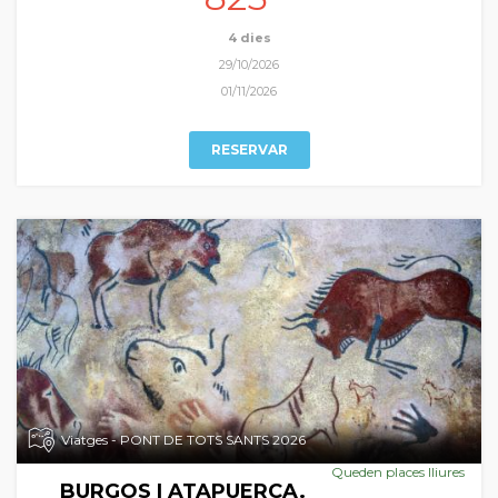
patrimonial indubtable, a les que ens aproximem en el nostre
periple autumnal.
4 dies
29/10/2026
01/11/2026
RESERVAR
Viatges - PONT DE TOTS SANTS 2026
Queden places lliures
BURGOS I ATAPUERCA.