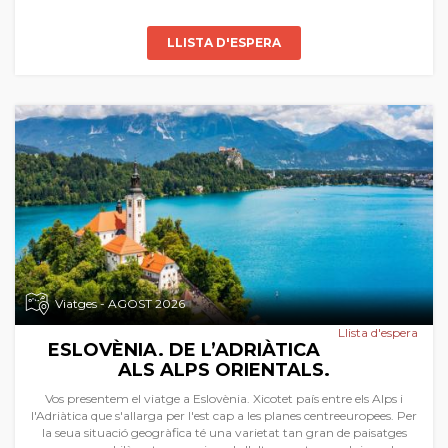
LLISTA D'ESPERA
Viatges - AGOST 2026
Llista d'espera
ESLOVÈNIA. DE L’ADRIÀTICA
ALS ALPS ORIENTALS.
Vos presentem el viatge a Eslovènia. Xicotet país entre els Alps i
l'Adriàtica que s'allarga per l'est cap a les planes centreeuropees. Per
la seua situació geogràfica té una varietat tan gran de paisatges