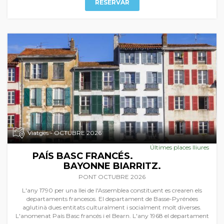
RESERVAR
Viatges - OCTUBRE 2026
Últimes places lliures
PAÍS BASC FRANCÉS.
BAYONNE BIARRITZ.
PONT OCTUBRE 2026
L'any 1790 per una llei de l'Assemblea constituent es crearen els
departaments francesos. El departament de Basse-Pyrénées
aglutinà dues entitats culturalment i socialment molt diverses.
L'anomenat País Basc francés i el Bearn. L'any 1968 el departament