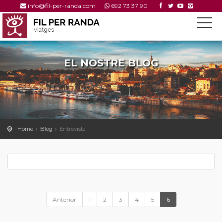
info@fil-per-randa.com
692 73 37 90
EL NOSTRE BLOG
---
Home
Blog
Entrevista
Anterior
1
2
3
4
5
6