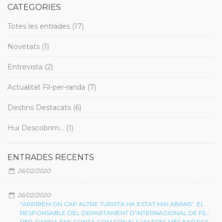
CATEGORIES
Totes les entrades (17)
Novetats (1)
Entrevista (2)
Actualitat Fil-per-randa (7)
Destins Destacats (6)
Hui Descobrim... (1)
ENTRADES RECENTS
26/02/2020
26/02/2020
“ARRIBEM ON CAP ALTRE TURISTA HA ESTAT MAI ABANS”. EL
RESPONSABLE DEL DEPARTAMENT D’INTERNACIONAL DE FIL-
PER-RANDA ENS CONTA COM SÓN ELS VIATGES MÉS EXÒTICS