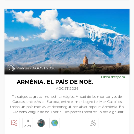
Viatges - AGOST 2026
Llista d'espera
ARMÈNIA. EL PAÍS DE NOÉ.
AGOST 2026
Paisatges sagrats, monestirs màgics. Al sud de les muntanyes del
Caucas, entre Àsia i Europa, entre el mar Negre i el Mar Caspi, es
troba un país més aviat desconegut per als europeus: Armènia. En
FPR hem volgut de nou obrir-li les portes i recórrer-lo per a gaudir
de la seua història més que mil·lenària. El país conta amb paisatges
11
magnífics, que van des de les estepes centre asiàtiques d'una soledat
dies
immensa, a les muntanyes caucàsiques d'una majestuositat
inimaginable. I tot açò amb el dibuix d'esglésies i monestirs d’una