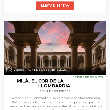
LLISTA D'ESPERA
Viatges - PONT DE DESEMBRE 2026
Queden places lliures
MILÀ. EL COR DE LA
LLOMBARDIA.
PONT DESEMBRE 26
La capital de la Llombardia, Milà, és també la capital econòmica
d'Itàlia, cosmopolita, moderna, eficient… En aquesta escapada de
desembre fil per randa vos porta a conéixer el millor de la ciutat que