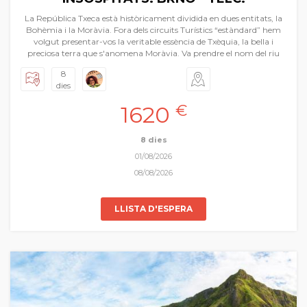
La República Txeca està històricament dividida en dues entitats, la
Bohèmia i la Moràvia. Fora dels circuits Turístics “estàndard” hem
volgut presentar-vos la veritable essència de Txèquia, la bella i
preciosa terra que s'anomena Moràvia. Va prendre el nom del riu
Morava que travessa el nord-oest de la regió. Visitarem la seua
8
capital Brno, ciutats i viles precioses com Telč, Kroměříž, Olomouc
dies
etc.. Castells, ciutats medievals i barroques, pobles com de postal i
tot en un ambient relaxat i tranquil. També podrem degustar
1620
€
algunes de les millors cerveses que ens regala la regió i una
gastronomia rotunda plena de notes centreeuropees. És un viatge
a part sencera.
8 dies
01/08/2026
08/08/2026
LLISTA D'ESPERA