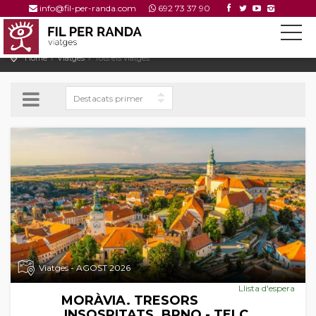
info@fil-per-randa.com
692 73 37 90
Home
Viatges
Tots els viatges
Viatges - AGOST 2026
Llista d'espera
MORÀVIA. TRESORS
INSOSPITATS. BRNO - TELC.