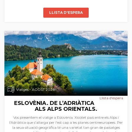
LLISTA D'ESPERA
Viatges - AGOST 2026
Llista d'espera
ESLOVÈNIA. DE L’ADRIÀTICA
ALS ALPS ORIENTALS.
Vos presentem el viatge a Eslovènia. Xicotet país entre els Alps i
l'Adriàtica que s'allarga per l'est cap a les planes centreeuropees. Per
la seua situació geogràfica té una varietat tan gran de paisatges