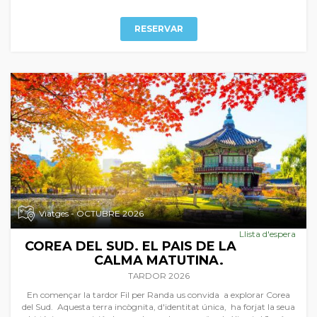
només a FIL PER RANDA.
RESERVAR
Viatges - OCTUBRE 2026
Llista d'espera
COREA DEL SUD. EL PAIS DE LA
CALMA MATUTINA.
TARDOR 2026
En començar la tardor Fil per Randa us convida a explorar Corea
del Sud. Aquesta terra incògnita, d'identitat única, ha forjat la seua