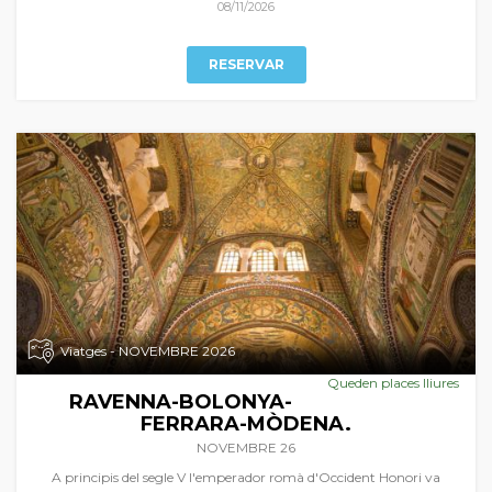
de França i de la seua esplèndida gastronomia al país de les tòfones i
08/11/2026
del foie-gras.
RESERVAR
Viatges - NOVEMBRE 2026
Queden places lliures
RAVENNA-BOLONYA-
FERRARA-MÒDENA.
NOVEMBRE 26
A principis del segle V l'emperador romà d'Occident Honori va