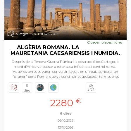
Viatges - OCTUBRE 2026
Queden places lliures
ALGÈRIA ROMANA. LA
MAURETANIA CAESARIENSIS I NUMIDIA.
Després de la Tercera Guerra Púnica i la destrucció de Cartago, el
nord d'Àfrica va passar a estar sota influència i control romà.
Aquelles terres es varen convertir llavors en un país agrícola, un
"graner" per a Roma, que va construir aqüeductes i termes a les
portes del desert. Pròsperes, les províncies romanes - la Mauretania
8
Caesariensis i la Numidia- es cobriren d'edificis prestigiosos les restes
dies
dels quals avui dia fan les delícies dels aficionats a la història i
l'arqueologia. En aquesta Pasqua Fil per randa vos presenta una
2280
€
gran novetat, el viatge a Algèria, concretament al nord d’aquest
gran país. Tindrem durant aquests dies visites inoblidables seguint
l’estela de les ciutats romanes i les seues restes monumentals a més
8 dies
de descobrir la capital del país: Alger. Timgad, Hipona, la tomba de
06/10/2026
Massinissa, Galama, Djemila, etc. Un univers ple de meravelles que
esperen ser conegudes i viscudes. Tota una expedició nord-africana
13/10/2026