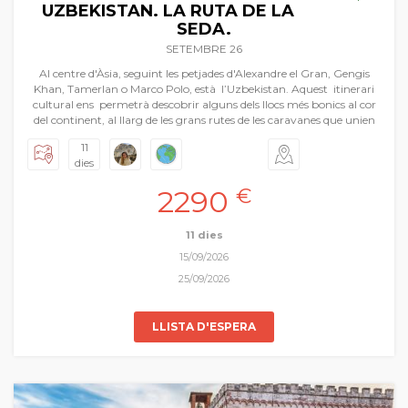
UZBEKISTAN. LA RUTA DE LA
SEDA.
SETEMBRE 26
Al centre d'Àsia, seguint les petjades d'Alexandre el Gran, Gengis
Khan, Tamerlan o Marco Polo, està l’Uzbekistan. Aquest itinerari
cultural ens permetrà descobrir alguns dels llocs més bonics al cor
del continent, al llarg de les grans rutes de les caravanes que unien
Europa, la Índia i la Xina. El camí que al llarg de segles utilitzaven de
11
canal amb propòsits militars i polítics, el que feien servir per al
dies
comerç de tota mena de productes, el principal mitjà d’informació,
de transmissió del coneixement, de difusió d’idees i experiències
2290
€
culturals entre Occident i Orient és el que hui proposem com a
gran viatge de Pasqua. Volem recuperar la memòria viva d’aquelles
ciutats i pobles que han forjat aquesta línia única amb els seus
11 dies
imponents monuments arquitectònics… Samarcanda, Bukhara,
15/09/2026
Khiva, vivint
in situ
la fascinant història de la Ruta de la Seda.
25/09/2026
LLISTA D'ESPERA