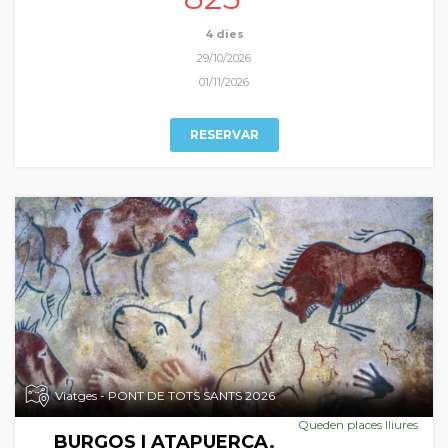
patrimonial indubtable, a les que ens aproximem en el nostre
periple autumnal.
4 dies
29/10/2026
01/11/2026
RESERVAR
Viatges - PONT DE TOTS SANTS 2026
Queden places lliures
BURGOS I ATAPUERCA.