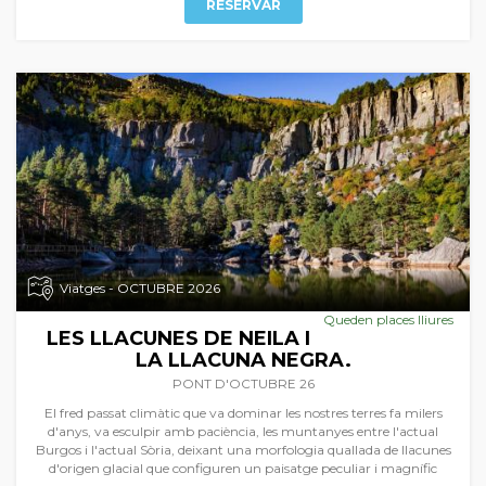
RESERVAR
Viatges - OCTUBRE 2026
Queden places lliures
LES LLACUNES DE NEILA I
LA LLACUNA NEGRA.
PONT D'OCTUBRE 26
El fred passat climàtic que va dominar les nostres terres fa milers
d'anys, va esculpir amb paciència, les muntanyes entre l'actual
Burgos i l'actual Sòria, deixant una morfologia quallada de llacunes
d'origen glacial que configuren un paisatge peculiar i magnífic