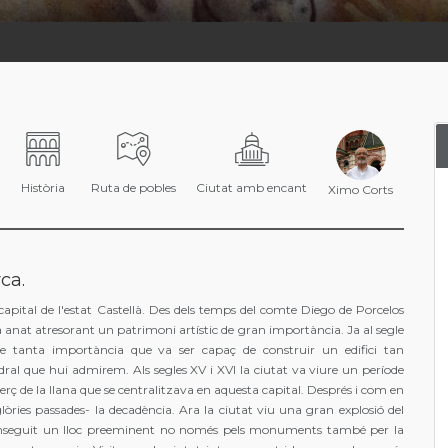
Història
Ruta de pobles
Ciutat amb encant
Ximo Corts
ca.
apital de l'estat Castellà. Des dels temps del comte Diego de Porcelos
ha anat atresorant un patrimoni artístic de gran importància. Ja al segle
de tanta importància que va ser capaç de construir un edifici tan
l que hui admirem. Als segles XV i XVI la ciutat va viure un període
rç de la llana que se centralitzava en aquesta capital. Després i com en
glòries passades- la decadència. Ara la ciutat viu una gran explosió del
conseguit un lloc preeminent no només pels monuments també per la