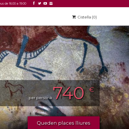
ous de 16.00 a 19.00
Accedir
Link 2
Cistella (0)
740
€
per persona
Queden places lliures