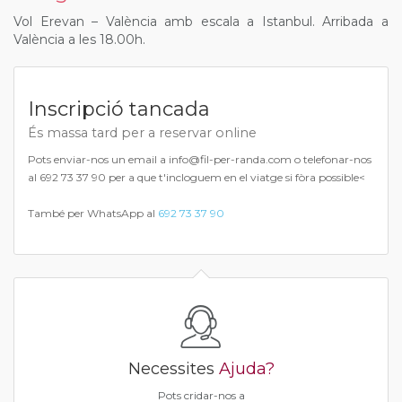
Vol Erevan – València amb escala a Istanbul. Arribada a
València a les 18.00h.
Inscripció tancada
És massa tard per a reservar online
Pots enviar-nos un email a info@fil-per-randa.com o telefonar-nos
al 692 73 37 90 per a que t'incloguem en el viatge si fòra possible<
També per WhatsApp al
692 73 37 90
Necessites
Ajuda?
Pots cridar-nos a