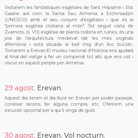
Visitarem les fantàstiques esglésies de Sant Hripsime i Sta.
Gaiane així com la Santa Seu Armènia a Etchmiadzin
(UNESCO) amb el seu conjunt d'esglésies i que és la
"primera església cristiana al món". Tot seguit visita de
Zvarnots, (s. VII) església de planta rodona en ruïnes, és una
joia de l'arquitectura medieval ide les més originals
d'Armènia i està situada al bell mig d'un lloc bucòlic.
Tornarem a Erevan.El museu nacional d'Història ens ajudarà
al final del viatge a fer un compendi tot allò que ens vist i
viscut en aquest periple per Armènia.
29 agost.
Erevan.
Aquest dia tenim el dia lliure en Erevan per poder passejar,
conéixer racons, fer alguna compra, etc. Oferirem una
excursió opcional per a qui li vinga de gust.
30 agost.
Erevan. Vol nocturn.