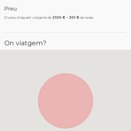
Preu
El preu d'aquest viatge és de
2100 €
+
301 €
de taxes
On viatgem?