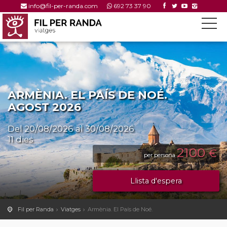
info@fil-per-randa.com
692 73 37 90
ARMÈNIA. EL PAÍS DE NOÉ.
AGOST 2026
Del 20/08/2026 al 30/08/2026
11 dies
2100
€
per persona
Llista d'espera
Fil per Randa
Viatges
Armènia. El País de Noé.