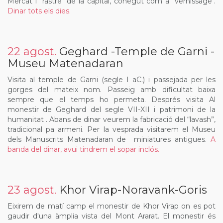
Mercat i "rastre" de la capital, conegut com a "vernissage".
Dinar tots els dies.
22 agost.
Geghard -Temple de Garni -
Museu Matenadaran
Visita al temple de Garni (segle I aC.) i passejada per les
gorges del mateix nom. Passeig amb dificultat baixa
sempre que el temps ho permeta. Després visita Al
monestir de Geghard del segle VII-XII i patrimoni de la
humanitat . Abans de dinar veurem la fabricació del “lavash”,
tradicional pa armeni. Per la vesprada visitarem el Museu
dels Manuscrits Matenadaran de miniatures antigues.
A
banda del dinar, avui tindrem el sopar inclós.
23 agost.
Khor Virap-Noravank-Goris
Eixirem de matí camp el monestir de Khor Virap on es pot
gaudir d'una àmplia vista del Mont Ararat. El monestir és