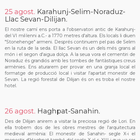
25 agost.
Karahunj-Selim-Noraduz-
Llac Sevan-Dilijan.
El nostre camí ens porta a l'observatori antic de Karahunj-
del VI mil·lenni a.C.- a 1770 metres d'altura. Els locals li diuen
"Stonehenge" armeni. Després continuem pel pas de Selim
en la ruta de la seda. El llac Sevan és un dels més grans al
món i el segon d'aigua dolça. A la seua vora el cementiri de
Noraduz és grandiós amb les tombes de fantàstiques creus
armènies. Ens aturarem per provar en una granja local el
formatge de producció local i visitar l'apartat monestir de
Sevan. La regió forestal de Dilijan és on es troba el nostre
hotel.
26 agost.
Haghpat-Sanahin.
Des de Dilijan anirem a visitar la preciosa regió de Lori. En
ella trobem dos de les obres mestres de l'arquitectura
medieval armènia: El monestir de Sanahin- segle X-i el