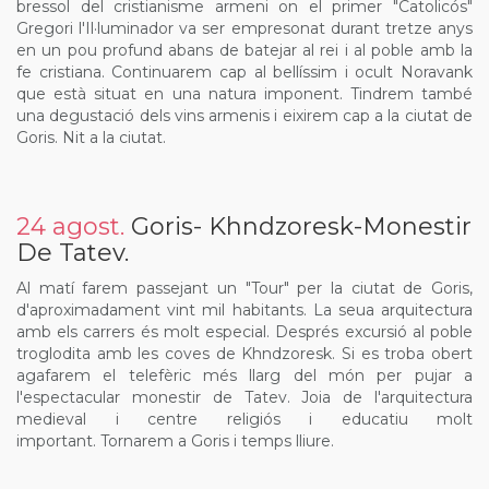
bressol del cristianisme armeni on el primer "Catolicós"
Gregori l'Il·luminador va ser empresonat durant tretze anys
en un pou profund abans de batejar al rei i al poble amb la
fe cristiana. Continuarem cap al bellíssim i ocult Noravank
que està situat en una natura imponent. Tindrem també
una degustació dels vins armenis i eixirem cap a la ciutat de
Goris. Nit a la ciutat.
24 agost.
Goris- Khndzoresk-Monestir
De Tatev.
Al matí farem passejant un "Tour" per la ciutat de Goris,
d'aproximadament vint mil habitants. La seua arquitectura
amb els carrers és molt especial. Després excursió al poble
troglodita amb les coves de Khndzoresk. Si es troba obert
agafarem el telefèric més llarg del món per pujar a
l'espectacular monestir de Tatev. Joia de l'arquitectura
medieval i centre religiós i educatiu molt
important. Tornarem a Goris i temps lliure.