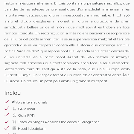
història més que mil·lenària. El país conta amb paisatges magnífics, que
van des de les estepes centre asiàtiques d'una soledat immensa, a les
muntanyes caucàsiques d'una majestuositat inimaginable. I tot açò
amb el dibuix d'esglésies i monestirs d’una arquitectura de gran
simplicitat i bellesa única al món i que molt sovint es troben en llocs
remots i perduts. Un recorregut on a més no ens deixarem de sorprendre
de la lluita del poble armeni per la seua supervivència malgrat el terrible
genocidi que es va perpetrar contra ells. Història que comença amb la
mítica "arca de Noé" que segons conta la llegenda es va posar després del
diluvi universal en el mític mont Ararat de 5165 metres, muntanya
sagrada pels armenis i que contemplarem amb tota la seua esplendor.
Recorrerem part de l'antiga Ruta de la Seda, que unia Europa amb
l'Orient Llunyà. Un viatge diferent d'un món ple de contrastos entre Àsia
i Europa. En resum un petit país amb un grandíssim esperit.
Inclou
Vols internacionals
Guia local
Guia FPR
Totes les Mitges Pensions Indicades al Programa
Hotel i desdejuni