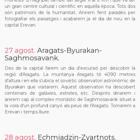
monestir d'Haghpat també del segle X al s. XIII i que va ser
un gran centre cultural i científic en aquella època. Tots dos
són patrimoni de la humanitat. Anirem fent parades per
fotografiar els paisatges i acabarem ja el dia de nou en la
capital Erevan.
27 agost.
Aragats-Byurakan-
Saghmosavank.
Des de la capital farem un dia d'excursió per descobrir la
regió d'Aragats. La muntanya Aragats té 4090 metres
d'altura i en ella s'ubica el soviètic observatori astronòmic de
Byurakan que visitarem. Aquest observatori ha descobert
centenars de galàxies, estreles, etc. Després dinarem i
anirem cap al complex monàstic de Saghmosavank situat a
la vora d'un profund canyó als peus de l'Aragats. Tornarem a
Erevan i temps lliure.
28 agost.
Echmiadzin-Zvartnots.