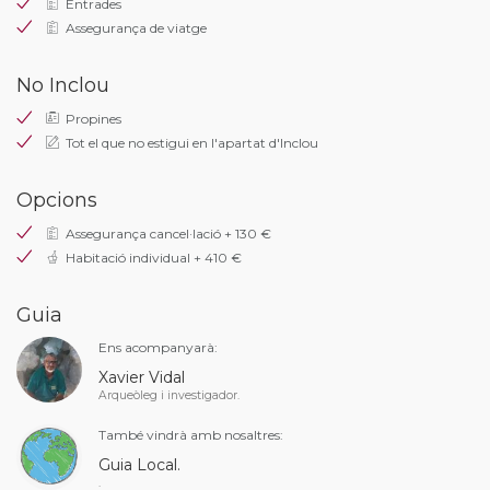
Entrades
Assegurança de viatge
No Inclou
Propines
Tot el que no estigui en l'apartat d'Inclou
Opcions
Assegurança cancel·lació + 130 €
Habitació individual + 410 €
Guia
Ens acompanyarà:
Xavier Vidal
Arqueòleg i investigador.
També vindrà amb nosaltres:
Guia Local.
.