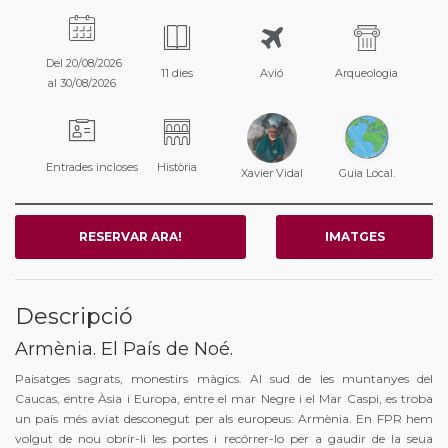
Del 20/08/2026
11 dies
Avió
Arqueologia
al 30/08/2026
Entrades incloses
Història
Xavier Vidal
Guia Local.
RESERVAR ARA!
IMATGES
Descripció
Armènia. El País de Noé.
Paisatges sagrats, monestirs màgics. Al sud de les muntanyes del
Caucas, entre Àsia i Europa, entre el mar Negre i el Mar Caspi, es troba
un país més aviat desconegut per als europeus: Armènia. En FPR hem
volgut de nou obrir-li les portes i recórrer-lo per a gaudir de la seua